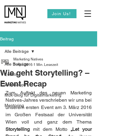
Join Us!
Beitrag
Alle Beiträge
Marketing Natives
Alle Beiträge
7. Apr. 2016
1 Min. Lesezeit
Wie geht Storytelling? –
Events
Event Recap
Workshops
Zum Auftakt des neuen Marketing 
Muk-Blog für Digitalmarketing
Natives-Jahres verschrieben wir uns bei 
Mentoring
unserem ersten Event am 3. März 2016 
im Großen Festsaal der Universität 
Wien voll und ganz dem Thema 
Storytelling
 mit dem Motto 
„Let your 