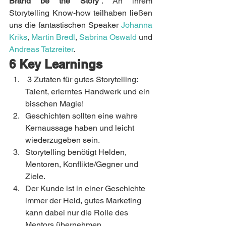
Brand be the Story“
. An ihrem 
Storytelling Know-how teilhaben ließen 
uns die fantastischen Speaker 
Johanna 
Kriks
, 
Martin Bredl
, 
Sabrina Oswald
 und 
Andreas Tatzreiter
.
6 Key Learnings
 3 Zutaten für gutes Storytelling: 
Talent, erlerntes Handwerk und ein 
bisschen Magie!
Geschichten sollten eine wahre 
Kernaussage haben und leicht 
wiederzugeben sein.
Storytelling benötigt Helden, 
Mentoren, Konflikte/Gegner und 
Ziele.
Der Kunde ist in einer Geschichte 
immer der Held, gutes Marketing 
kann dabei nur die Rolle des 
Mentors übernehmen.