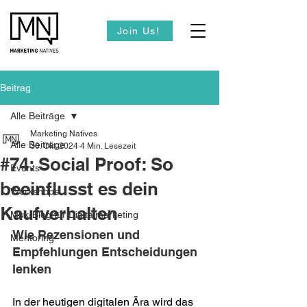
Join Us!
Beitrag
Alle Beiträge
Marketing Natives
Alle Beiträge
30. Okt. 2024
4 Min. Lesezeit
#74: Social Proof: So
Events
beeinflusst es dein
Workshops
Kaufverhalten
Muk-Blog für Digitalmarketing
Wie Rezensionen und 
Mentoring
Empfehlungen Entscheidungen 
lenken
In der heutigen digitalen Ära wird das 