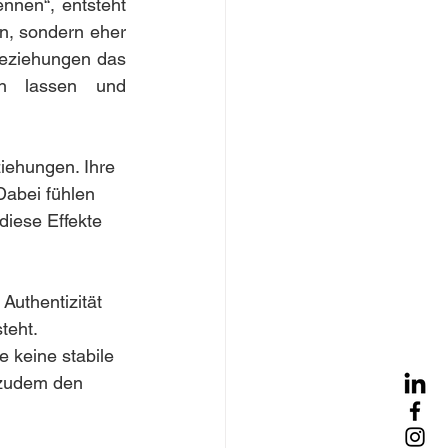
nen“, entsteht 
, sondern eher 
Beziehungen das 
en lassen und 
iehungen. Ihre 
Dabei fühlen 
 diese Effekte 
uthentizität 
teht. 
 keine stabile 
 zudem den 