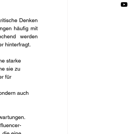
ritische Denken 
gen häufig mit 
rechend werden 
 hinterfragt. 
ne starke 
e sie zu 
r für 
sondern auch 
rwartungen. 
fluencer-
 die eine 