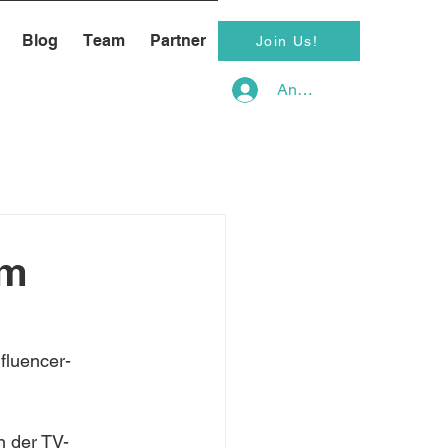
Blog
Team
Partner
Join Us!
Anmelden
im
fluencer-
n der TV-