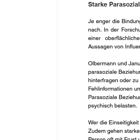
Starke Parasozia
Je enger die Bindung
nach. In der Forsch
einer oberflächlic
Aussagen von Influen
Olbermann und Janus
parasoziale Beziehu
hinterfragen oder zu
Fehlinformationen un
Parasoziale Beziehu
psychisch belasten. 
Wer die Einseitigkei
Zudem gehen starke 
Person oft mit Frust