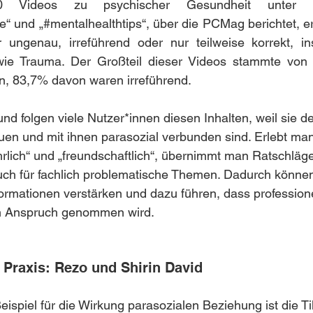
 Videos zu psychischer Gesundheit unter H
e“ und „#mentalhealthtips“, über die PCMag berichtet, er
r ungenau, irreführend oder nur teilweise korrekt, in
ie Trauma. Der Großteil dieser Videos stammte von 
ion, 83,7% davon waren irreführend.
nd folgen viele Nutzer*innen
diesen Inhalten, weil sie d
uen und mit ihnen parasozial verbunden sind. Erlebt man
hrlich“ und „freundschaftlich“, übernimmt man Ratschläge 
 auch für fachlich problematische Themen. Dadurch könne
rmationen verstärken und dazu führen, dass professionel
 in Anspruch genommen wird.
 Praxis: Rezo und Shirin David
Beispiel für die Wirkung parasozialen Beziehung ist die T