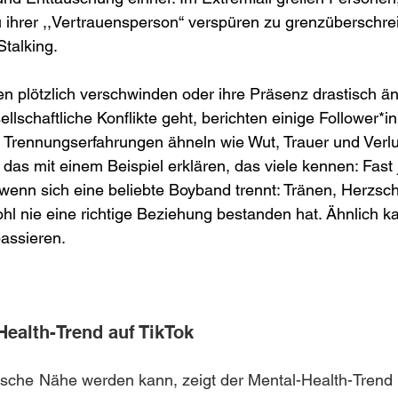
u ihrer ,,Vertrauensperson“ verspüren zu grenzüberschr
Stalking. 
n plötzlich verschwinden oder ihre Präsenz drastisch ä
llschaftliche Konflikte geht, berichten einige Follower*i
n Trennungserfahrungen ähneln wie Wut, Trauer und Verl
das mit einem Beispiel erklären, das viele kennen: Fast 
 wenn sich eine beliebte Boyband trennt: Tränen, Herzsc
l nie eine richtige Beziehung bestanden hat. Ähnlich k
passieren.
Health-Trend auf TikTok
tische Nähe werden kann, zeigt der Mental-Health-Trend a