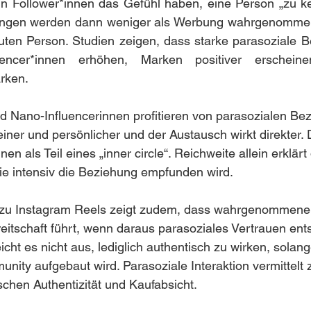
 Follower*innen das Gefühl haben, eine Person „zu ken
ungen werden dann weniger als Werbung wahrgenommen
auten Person. Studien zeigen, dass starke parasoziale 
uencer*innen erhöhen, Marken positiver erschein
rken.
 Nano-Influencerinnen profitieren von parasozialen Bez
iner und persönlicher und der Austausch wirkt direkter. 
nen als Teil eines „inner circle“. Reichweite allein erklärt
 wie intensiv die Beziehung empfunden wird.
e zu Instagram Reels zeigt zudem, dass wahrgenommene A
eitschaft führt, wenn daraus parasoziales Vertrauen ents
ht es nicht aus, lediglich authentisch zu wirken, solange
ity aufgebaut wird. Parasoziale Interaktion vermittelt
en Authentizität und Kaufabsicht.