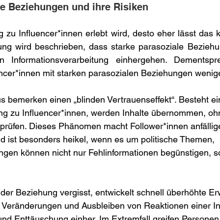
le Beziehungen und ihre Risiken
 zu Influencer*innen erlebt wird, desto eher lässt das k
ung wird beschrieben, dass starke parasoziale Beziehun
hen Informationsverarbeitung einhergehen. Dementsp
cer*innen mit starken parasozialen Beziehungen weniger
 bemerken einen „blinden Vertrauenseffekt“. Besteht ei
ng zu Influencer*innen, werden Inhalte übernommen, ohn
 prüfen. Dieses Phänomen macht Follower*innen anfällige
d ist besonders heikel, wenn es um politische Themen, 
ngen können nicht nur Fehlinformationen begünstigen, 
t der Beziehung vergisst, entwickelt schnell überhöhte E
Veränderungen und Ausbleiben von Reaktionen einer In
 und Enttäuschung einher. Im Extremfall greifen Personen,