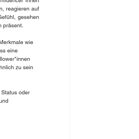
luencer*innen 
, reagieren auf 
efühl, gesehen 
h präsent.
 Merkmale wie 
ss eine 
llower*innen 
hnlich zu sein 
 Status oder 
und 