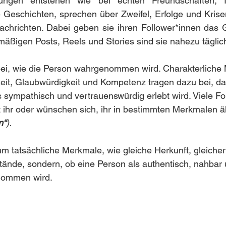
ungen entstehen wie bei echten Freundschaften, Inf
 Geschichten, sprechen über Zweifel, Erfolge und Krisen
hrichten. Dabei geben sie ihren Follower*innen das G
mäßigen Posts, Reels und Stories sind sie nahezu täglic
bei, wie die Person wahrgenommen wird. Charakterliche
it, Glaubwürdigkeit und Kompetenz tragen dazu bei, da
s sympathisch und vertrauenswürdig erlebt wird. Viele Fo
it ihr oder wünschen sich, ihr in bestimmten Merkmalen ä
n“
).
um tatsächliche Merkmale, wie gleiche Herkunft, gleicher
ände, sondern, ob eine Person als authentisch, nahbar 
nommen wird.