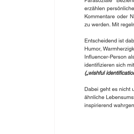
Parasoziale Bezieh
erzählen persönliche
Kommentare oder Nac
zu werden. Mit regel
Entscheidend ist da
Humor, Warmherzigke
Influencer-Person al
identifizieren sich m
(„wishful identificatio
Dabei geht es nicht 
ähnliche Lebensumst
inspirierend wahrge