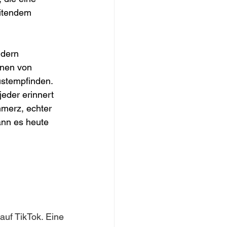
eitendem 
ndern 
nnen von 
ustempfinden. 
jeder erinnert 
hmerz, echter 
ann es heute 
uf TikTok. Eine 