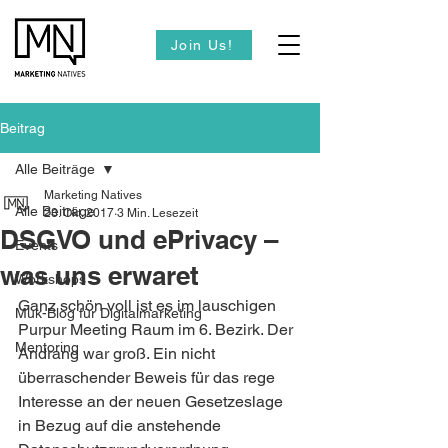
Join Us!
Beitrag
Alle Beiträge
Marketing Natives
Alle Beiträge
23. Okt. 2017
3 Min. Lesezeit
DSGVO und ePrivacy –
Events
was uns erwaret
Workshops
Ganz schön voll ist es im lauschigen 
Muk-Blog für Digitalmarketing
Purpur Meeting Raum im 6. Bezirk. Der 
Mentoring
Andrang war groß. Ein nicht 
überraschender Beweis für das rege 
Interesse an der neuen Gesetzeslage 
in Bezug auf die anstehende 