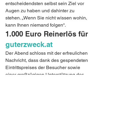
entscheidendsten selbst sein Ziel vor 
Augen zu haben und dahinter zu 
stehen. „Wenn Sie nicht wissen wohin, 
kann Ihnen niemand folgen“.
1.000 Euro Reinerlös für 
guterzweck.at
Der Abend schloss mit der erfreulichen 
Nachricht, dass dank des gespendeten 
Eintrittspreises der Besucher sowie 
einer großzügigen Unterstützung des 
DMVÖ Vorstands 1.000 Euro für 
guterzweck.at
 gesammelt werden 
konnten.