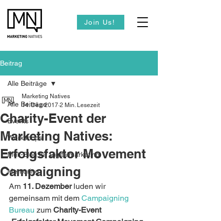
Join Us!
Beitrag
Alle Beiträge
Marketing Natives
Alle Beiträge
14. Dez. 2017
2 Min. Lesezeit
Charity-Event der
Events
Marketing Natives:
Workshops
Erfolgsfaktor Movement
Muk-Blog für Digitalmarketing
Campaigning
Mentoring
Am 
11. Dezember
 luden wir 
gemeinsam mit dem 
Campaigning 
Bureau
 zum 
Charity-Event 