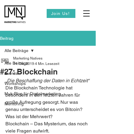
Join Us!
Beitrag
Alle Beiträge
Marketing Natives
Alle Beiträge
11. Okt. 2019
4 Min. Lesezeit
#27: Blockchain
Events
„Die Beschaffung der Daten in Echtzeit“
Workshops
Die Blockchain Technologie hat 
Muk-Blog für Digitalmarketing
besonders in den letzten Jahren für 
große Aufregung gesorgt. Nur was 
Mentoring
genau unterscheidet es von Bitcoin? 
Was ist der Mehrwert?
Blockchain – Das Mysterium, das noch 
viele Fragen aufwirft.