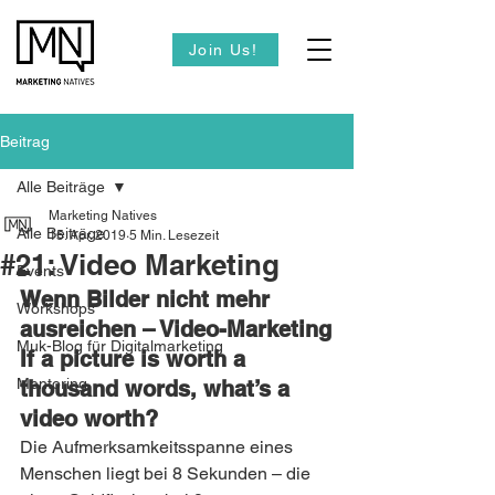
Join Us!
Beitrag
Alle Beiträge
Marketing Natives
Alle Beiträge
15. Apr. 2019
5 Min. Lesezeit
#21: Video Marketing
Events
Wenn Bilder nicht mehr 
Workshops
ausreichen – Video-Marketing
Muk-Blog für Digitalmarketing
If a picture is worth a 
Mentoring
thousand words, what’s a 
video worth?
Die Aufmerksamkeitsspanne eines 
Menschen liegt bei 8 Sekunden – die 