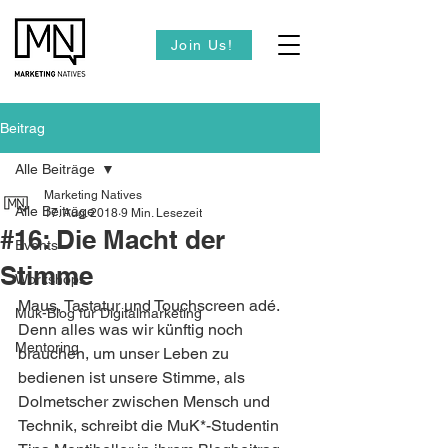
Join Us!
Beitrag
Alle Beiträge
Marketing Natives
Alle Beiträge
17. Aug. 2018
9 Min. Lesezeit
#16: Die Macht der
Events
Stimme
Workshops
Maus, Tastatur und Touchscreen adé. 
Muk-Blog für Digitalmarketing
Denn alles was wir künftig noch 
Mentoring
brauchen, um unser Leben zu 
bedienen ist unsere Stimme, als 
Dolmetscher zwischen Mensch und 
Technik, schreibt die MuK*-Studentin 