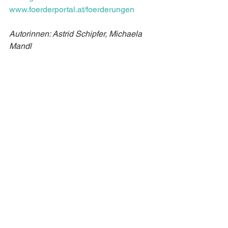
www.foerderportal.at/foerderungen
Autorinnen: Astrid Schipfer, Michaela 
Mandl
Autorin: Barbara Klinser-Kammerzelt
FH St. Pölten