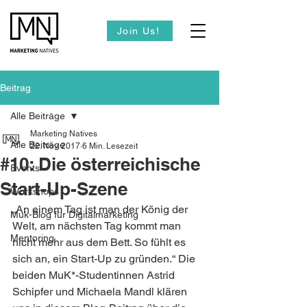
Join Us!
Beitrag
Alle Beiträge
Marketing Natives
Alle Beiträge
22. Nov. 2017
6 Min. Lesezeit
#10: Die österreichische
Events
Start-Up-Szene
Workshops
„An einem Tag ist man der König der 
Muk-Blog für Digitalmarketing
Welt, am nächsten Tag kommt man 
Mentoring
nicht mehr aus dem Bett. So fühlt es 
sich an, ein Start-Up zu gründen.“ Die 
beiden MuK*-Studentinnen Astrid 
Schipfer und Michaela Mandl klären 